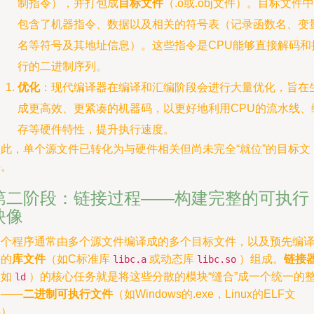
制指令），并打包成
目标文件
（.o或.obj文件）。目标文件中
包含了机器指令、数据以及相关的符号表（记录函数名、变
名等符号及其地址信息）。这些指令是CPU能够直接解码和
行的二进制序列。
优化
：现代编译器在编译和汇编阶段会进行大量优化，旨在
成更高效、更紧凑的机器码，以更好地利用CPU的流水线、
存等硬件特性，提升执行速度。
至此，单个源文件已转化为与硬件相关但尚未完全“就位”的目标文
件。
第二阶段：链接过程——构建完整的可执行
映像
一个程序通常由多个源文件编译成的多个目标文件，以及预先编
好的
库文件
（如C标准库
或动态库
）组成。
链接
libc.a
libc.so
（如
）的核心任务就是将这些分散的模块“缝合”成一个统一的
ld
体——
二进制可执行文件
（如Windows的.exe，Linux的ELF文
件）。