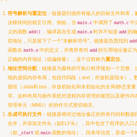
符号解析与重定位
：链接器扫描所有输入的目标文件和库，
决模块间的相互引用。例如，当
中调用了
中
main.c
math.c
义的函数
，编译器在生成
时并不知道
的
add()
main.o
add
切地址，只是留下了一个“未解析符号”。链接器负责找到
add
函数在
中的定义，并将所有对
的引用地址修正
math.o
add
正确的内存地址（或偏移量），这个过程称为
重定位
。
地址空间分配
：链接器为最终的可执行程序规划一个完整、
续的虚拟内存布局，包括代码段（.text，存放机器指令）、
据段（.data和.bss，存放初始化和未初始化的全局/静态变量
等。这种布局与操作系统对进程内存管理的规范以及硬件内
管理单元（MMU）的协作方式密切相关。
生成可执行文件
：链接器将经过地址修正的所有代码和数据
合并，并添加文件头（如ELF头），其中包含了程序的入口
（如
或
函数的地址）、段表等信息，形成一个
_start
main