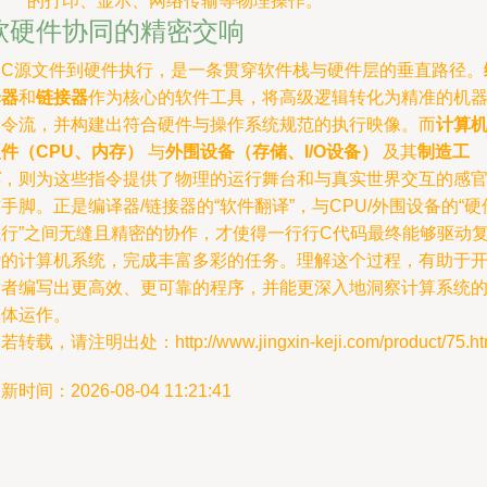
的打印、显示、网络传输等物理操作。
软硬件协同的精密交响
从C源文件到硬件执行，是一条贯穿软件栈与硬件层的垂直路径。
译器
和
链接器
作为核心的软件工具，将高级逻辑转化为精准的机
指令流，并构建出符合硬件与操作系统规范的执行映像。而
计算
件（CPU、内存）
与
外围设备（存储、I/O设备）
及其
制造工
艺
，则为这些指令提供了物理的运行舞台和与真实世界交互的感
手脚。正是编译器/链接器的“软件翻译”，与CPU/外围设备的“硬
执行”之间无缝且精密的协作，才使得一行行C代码最终能够驱动
杂的计算机系统，完成丰富多彩的任务。理解这个过程，有助于
发者编写出更高效、更可靠的程序，并能更深入地洞察计算系统
整体运作。
若转载，请注明出处：http://www.jingxin-keji.com/product/75.ht
新时间：2026-08-04 11:21:41