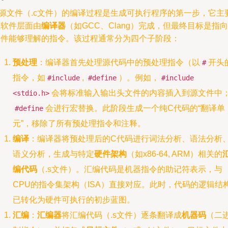
C源文件（.c文件）的编译过程是生成可执行程序的第一步，它主
在软件层面由
编译器
（如GCC、Clang）完成，但最终目标是指向
硬件能够理解的指令。该过程通常分为四个子阶段：
预处理
：编译器首先处理源代码中的预处理指令（以
开头
#
指令，如
,
）。例如，
#include
#define
#include
会将标准输入输出头文件的内容插入到源文件中
<stdio.h>
会进行宏替换。此阶段生成一个纯C代码的“翻译单
#define
元”，移除了所有预处理指令和注释。
编译
：编译器将预处理后的C代码进行词法分析、语法分析
语义分析，生成与特定
硬件架构
（如x86-64, ARM）相关的
编代码
（.s文件）。汇编代码是机器指令的助记符表示，与
CPU的指令集架构（ISA）直接对应。此时，代码的逻辑结
已转化为硬件可执行的初步蓝图。
汇编
：
汇编器
将汇编代码（.s文件）逐条翻译成
机器码
（二