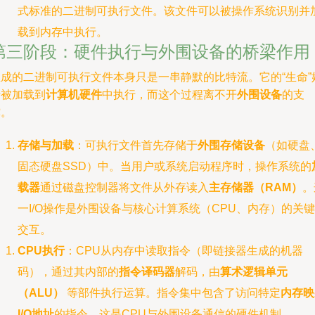
式标准的二进制可执行文件。该文件可以被操作系统识别并
载到内存中执行。
第三阶段：硬件执行与外围设备的桥梁作用
生成的二进制可执行文件本身只是一串静默的比特流。它的“生命”
于被加载到
计算机硬件
中执行，而这个过程离不开
外围设备
的支
撑。
存储与加载
：可执行文件首先存储于
外围存储设备
（如硬盘
固态硬盘SSD）中。当用户或系统启动程序时，操作系统的
载器
通过磁盘控制器将文件从外存读入
主存储器（RAM）
。
一I/O操作是外围设备与核心计算系统（CPU、内存）的关键
交互。
CPU执行
：CPU从内存中读取指令（即链接器生成的机器
码），通过其内部的
指令译码器
解码，由
算术逻辑单元
（ALU）
等部件执行运算。指令集中包含了访问特定
内存映
I/O地址
的指令，这是CPU与外围设备通信的硬件机制。